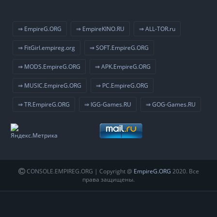
⇒ EmpireG.ORG
⇒ EmpireKINO.RU
⇒ ALL-TOR.ru
⇒ FitGirl.empireg.org
⇒ SOFT.EmpireG.ORG
⇒ MODS.EmpireG.ORG
⇒ APK.EmpireG.ORG
⇒ MUSIC.EmpireG.ORG
⇒ PC.EmpireG.ORG
⇒ TR.EmpireG.ORG
⇒ IGG-Games.RU
⇒ GOG-Games.RU
CONSOLE.EMPIREG.ORG | Copyright @
EmpireG.ORG
2020. Все
права защищены.