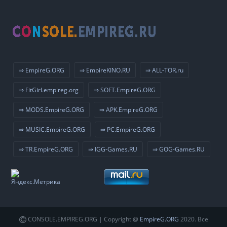
⇒ EmpireG.ORG
⇒ EmpireKINO.RU
⇒ ALL-TOR.ru
⇒ FitGirl.empireg.org
⇒ SOFT.EmpireG.ORG
⇒ MODS.EmpireG.ORG
⇒ APK.EmpireG.ORG
⇒ MUSIC.EmpireG.ORG
⇒ PC.EmpireG.ORG
⇒ TR.EmpireG.ORG
⇒ IGG-Games.RU
⇒ GOG-Games.RU
CONSOLE.EMPIREG.ORG | Copyright @
EmpireG.ORG
2020. Все