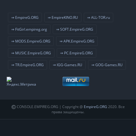
⇒ EmpireG.ORG
⇒ EmpireKINO.RU
⇒ ALL-TOR.ru
⇒ FitGirl.empireg.org
⇒ SOFT.EmpireG.ORG
⇒ MODS.EmpireG.ORG
⇒ APK.EmpireG.ORG
⇒ MUSIC.EmpireG.ORG
⇒ PC.EmpireG.ORG
⇒ TR.EmpireG.ORG
⇒ IGG-Games.RU
⇒ GOG-Games.RU
CONSOLE.EMPIREG.ORG | Copyright @
EmpireG.ORG
2020. Все
права защищены.