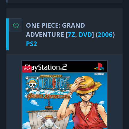
Grand Adventure
ONE PIECE: GRAND
ADVENTURE [
7Z
,
DVD
] (
2006
)
PS2
PS2