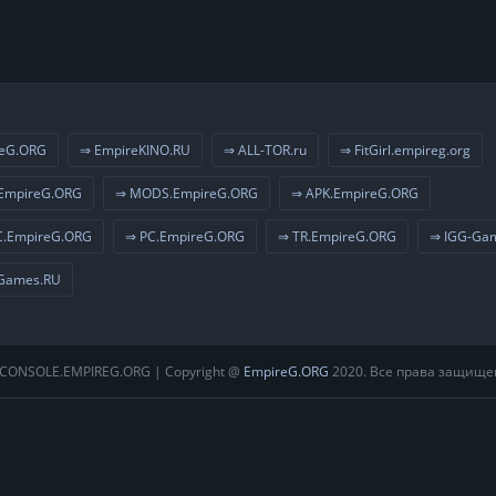
eG.ORG
⇒ EmpireKINO.RU
⇒ ALL-TOR.ru
⇒ FitGirl.empireg.org
EmpireG.ORG
⇒ MODS.EmpireG.ORG
⇒ APK.EmpireG.ORG
.EmpireG.ORG
⇒ PC.EmpireG.ORG
⇒ TR.EmpireG.ORG
⇒ IGG-Ga
Games.RU
CONSOLE.EMPIREG.ORG | Copyright @
EmpireG.ORG
2020. Все права защище