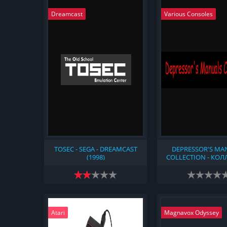
Dreamcast
Various Consoles
TOSEC - SEGA - DREAMCAST
DEPRESSOR'S MA
(1998)
COLLECTION - КО
МАНУАЛОВ К ИГР
КОМПЬЮТЕРА
КОНСОЛЯХ (20
Atari
Magnavox Odyssey