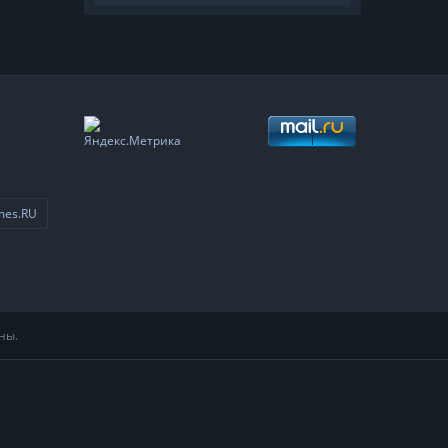
mes.RU
ны.