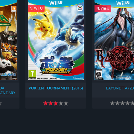
N. Wii U
N. Wii U
DA
POKKÉN TOURNAMENT (2016)
BAYONETTA (20
GENDARY
5)