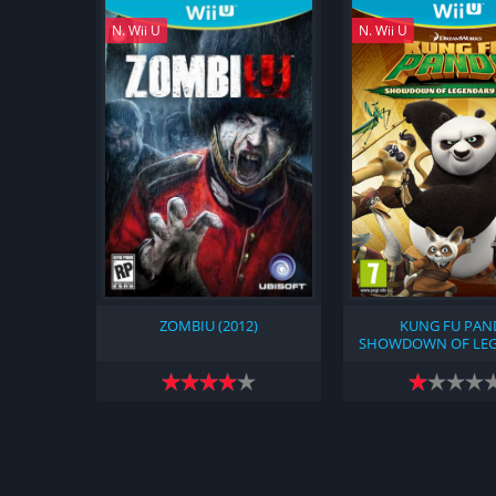
N. Wii U
N. Wii U
ZOMBIU (2012)
KUNG FU PAN
SHOWDOWN OF LE
LEGENDS (201