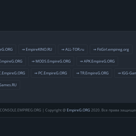
eG.ORG
⇒ EmpireKINO.RU
⇒ ALL-TOR.ru
⇒ FitGirl.empireg.org
EmpireG.ORG
⇒ MODS.EmpireG.ORG
⇒ APK.EmpireG.ORG
.EmpireG.ORG
⇒ PC.EmpireG.ORG
⇒ TR.EmpireG.ORG
⇒ IGG-Ga
Games.RU
CONSOLE.EMPIREG.ORG | Copyright @
EmpireG.ORG
2020. Все права защище