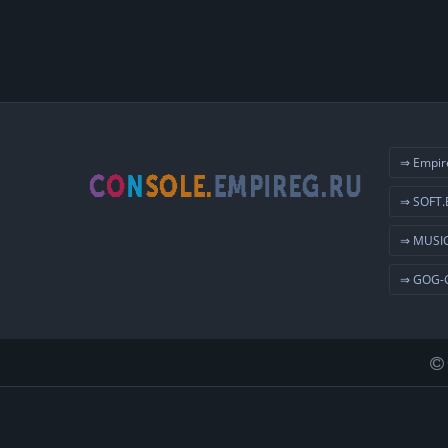
⇒ Empir
⇒ SOFT.
⇒ MUSIC
⇒ GOG-