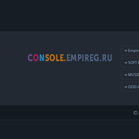
⇒ Empir
⇒ SOFT.
⇒ MUSIC
⇒ GOG-