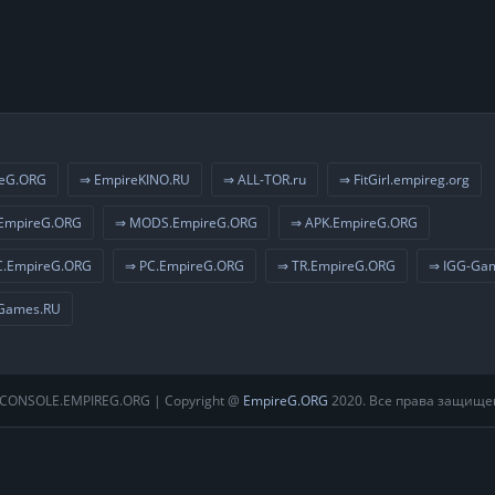
eG.ORG
⇒ EmpireKINO.RU
⇒ ALL-TOR.ru
⇒ FitGirl.empireg.org
EmpireG.ORG
⇒ MODS.EmpireG.ORG
⇒ APK.EmpireG.ORG
.EmpireG.ORG
⇒ PC.EmpireG.ORG
⇒ TR.EmpireG.ORG
⇒ IGG-Ga
Games.RU
CONSOLE.EMPIREG.ORG | Copyright @
EmpireG.ORG
2020. Все права защище