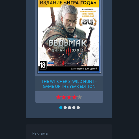
THE WITCHER 3: WILD HUNT -
LEGO MARV
GAME OF THE YEAR EDITION
(2016)
Реклама