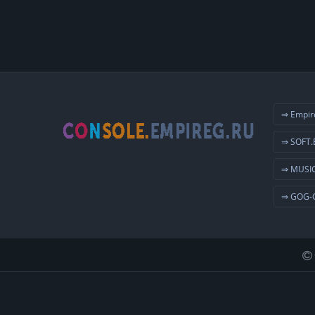
⇒ Empir
⇒ SOFT.
⇒ MUSIC
⇒ GOG-