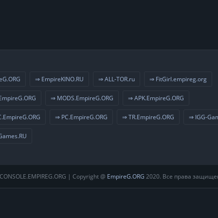
eG.ORG
⇒ EmpireKINO.RU
⇒ ALL-TOR.ru
⇒ FitGirl.empireg.org
EmpireG.ORG
⇒ MODS.EmpireG.ORG
⇒ APK.EmpireG.ORG
.EmpireG.ORG
⇒ PC.EmpireG.ORG
⇒ TR.EmpireG.ORG
⇒ IGG-Ga
Games.RU
CONSOLE.EMPIREG.ORG | Copyright @
EmpireG.ORG
2020. Все права защище