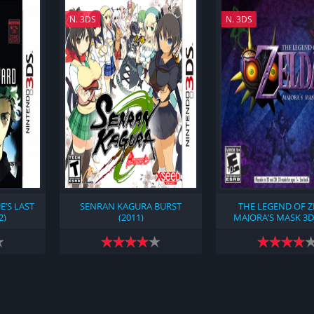
N. 3DS
N. 3DS
E’S LAST
SENRAN KAGURA BURST
THE LEGEND OF Z
2)
(2011)
MAJORA’S MASK 3D 