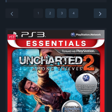
1
2
3
4
PS3