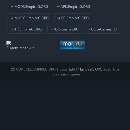
⇒ MODS.EmpireG.ORG
⇒ APK.EmpireG.ORG
⇒ MUSIC.EmpireG.ORG
⇒ PC.EmpireG.ORG
⇒ TR.EmpireG.ORG
⇒ IGG-Games.RU
⇒ GOG-Games.RU
CONSOLE.EMPIREG.ORG | Copyright @
EmpireG.ORG
2020. Все
права защищены.