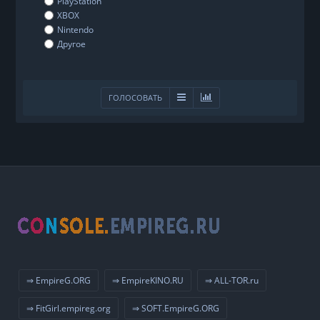
PlayStation
XBOX
Nintendo
Другое
ГОЛОСОВАТЬ
⇒ EmpireG.ORG
⇒ EmpireKINO.RU
⇒ ALL-TOR.ru
⇒ FitGirl.empireg.org
⇒ SOFT.EmpireG.ORG