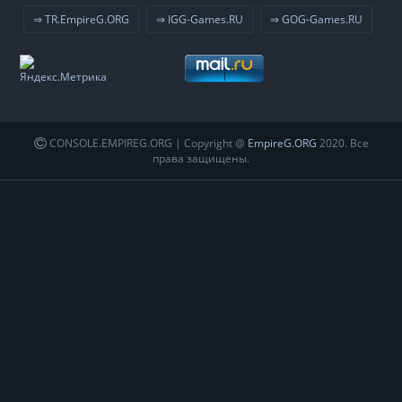
⇒ TR.EmpireG.ORG
⇒ IGG-Games.RU
⇒ GOG-Games.RU
CONSOLE.EMPIREG.ORG | Copyright @
EmpireG.ORG
2020. Все
права защищены.