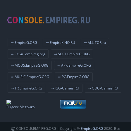
⇒ EmpireG.ORG
⇒ EmpireKINO.RU
⇒ ALL-TOR.ru
⇒ FitGirl.empireg.org
⇒ SOFT.EmpireG.ORG
⇒ MODS.EmpireG.ORG
⇒ APK.EmpireG.ORG
⇒ MUSIC.EmpireG.ORG
⇒ PC.EmpireG.ORG
⇒ TR.EmpireG.ORG
⇒ IGG-Games.RU
⇒ GOG-Games.RU
CONSOLE.EMPIREG.ORG | Copyright @
EmpireG.ORG
2020. Все