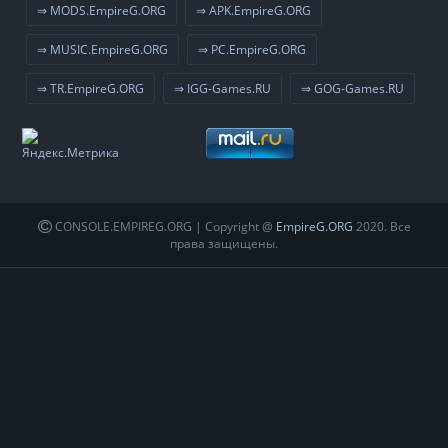
⇒ MODS.EmpireG.ORG
⇒ APK.EmpireG.ORG
⇒ MUSIC.EmpireG.ORG
⇒ PC.EmpireG.ORG
⇒ TR.EmpireG.ORG
⇒ IGG-Games.RU
⇒ GOG-Games.RU
CONSOLE.EMPIREG.ORG | Copyright @
EmpireG.ORG
2020. Все
права защищены.