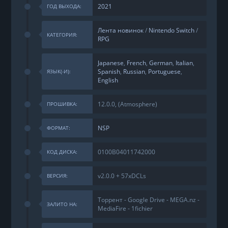
2021
ГОД ВЫХОДА:
Лента новинок
/
Nintendo Switch
/
КАТЕГОРИЯ:
RPG
Japanese
,
French
,
German
,
Italian
,
Spanish
,
Russian
,
Portuguese
,
ЯЗЫК(-И):
English
12.0.0, (Atmosphere)
ПРОШИВКА:
NSP
ФОРМАТ:
0100B04011742000
КОД ДИСКА:
v2.0.0 + 57xDCLs
ВЕРСИЯ:
Торрент - Google Drive - MEGA.nz -
ЗАЛИТО НА:
MediaFire - 1fichier