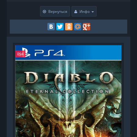
Вернуться
Инфо
PS4
P