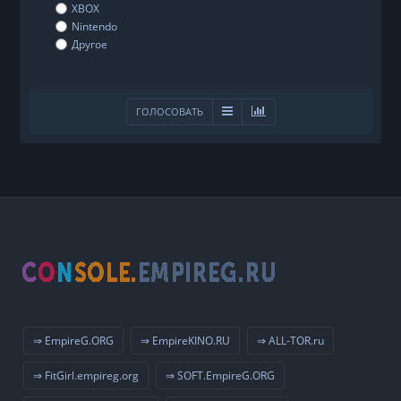
XBOX
Nintendo
Другое
ГОЛОСОВАТЬ
⇒ EmpireG.ORG
⇒ EmpireKINO.RU
⇒ ALL-TOR.ru
⇒ FitGirl.empireg.org
⇒ SOFT.EmpireG.ORG