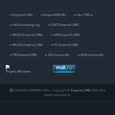
⇒ EmpireG.ORG
⇒ EmpireKINO.RU
⇒ ALL-TOR.ru
⇒ FitGirl.empireg.org
⇒ SOFT.EmpireG.ORG
⇒ MODS.EmpireG.ORG
⇒ APK.EmpireG.ORG
⇒ MUSIC.EmpireG.ORG
⇒ PC.EmpireG.ORG
⇒ TR.EmpireG.ORG
⇒ IGG-Games.RU
⇒ GOG-Games.RU
CONSOLE.EMPIREG.ORG | Copyright @
EmpireG.ORG
2020. Все
права защищены.