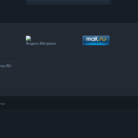
mes.RU
ны.