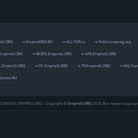
eG.ORG
⇒ EmpireKINO.RU
⇒ ALL-TOR.ru
⇒ FitGirl.empireg.org
EmpireG.ORG
⇒ MODS.EmpireG.ORG
⇒ APK.EmpireG.ORG
.EmpireG.ORG
⇒ PC.EmpireG.ORG
⇒ TR.EmpireG.ORG
⇒ IGG-Ga
Games.RU
CONSOLE.EMPIREG.ORG | Copyright @
EmpireG.ORG
2020. Все права защище