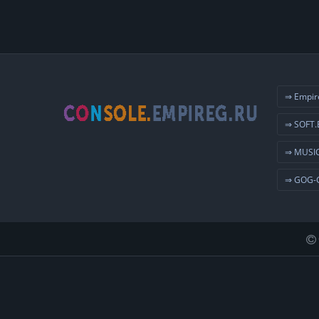
⇒ Empir
⇒ SOFT.
⇒ MUSIC
⇒ GOG-