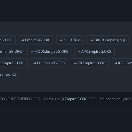
eG.ORG
⇒ EmpireKINO.RU
⇒ ALL-TOR.ru
⇒ FitGirl.empireg.org
EmpireG.ORG
⇒ MODS.EmpireG.ORG
⇒ APK.EmpireG.ORG
.EmpireG.ORG
⇒ PC.EmpireG.ORG
⇒ TR.EmpireG.ORG
⇒ IGG-Ga
Games.RU
CONSOLE.EMPIREG.ORG | Copyright @
EmpireG.ORG
2020. Все права защище