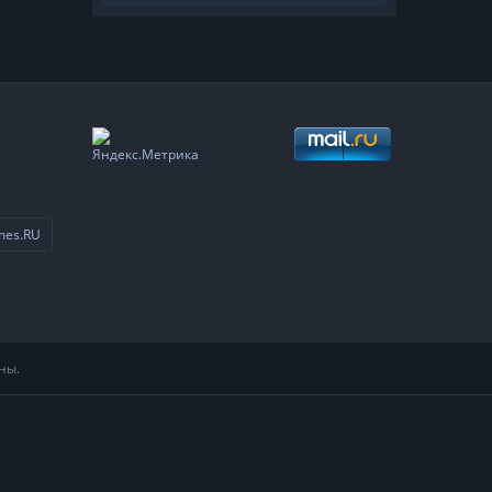
mes.RU
ны.