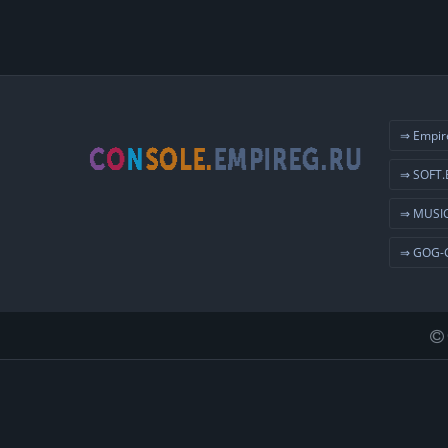
⇒ Empir
⇒ SOFT.
⇒ MUSIC
⇒ GOG-