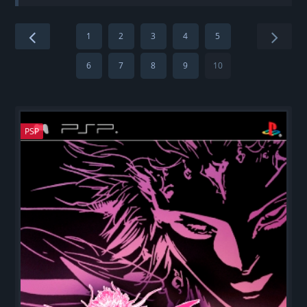
Страница 10
1
2
3
4
5
6
7
8
9
10
PSP