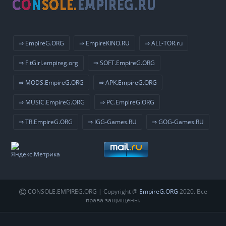
⇒ EmpireG.ORG
⇒ EmpireKINO.RU
⇒ ALL-TOR.ru
⇒ FitGirl.empireg.org
⇒ SOFT.EmpireG.ORG
⇒ MODS.EmpireG.ORG
⇒ APK.EmpireG.ORG
⇒ MUSIC.EmpireG.ORG
⇒ PC.EmpireG.ORG
⇒ TR.EmpireG.ORG
⇒ IGG-Games.RU
⇒ GOG-Games.RU
CONSOLE.EMPIREG.ORG | Copyright @
EmpireG.ORG
2020. Все
права защищены.