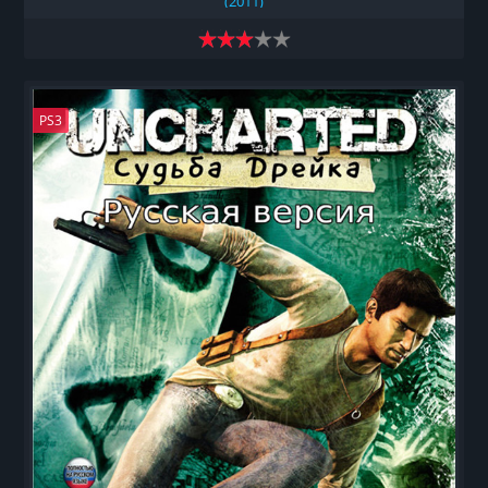
(2011)
PS3