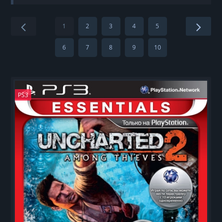
1
2
3
4
5
6
7
8
9
10
PS3