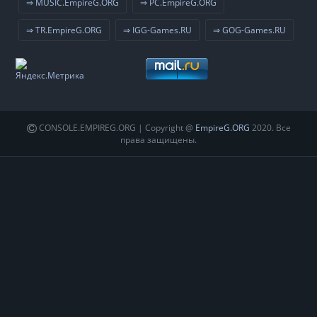
⇒ MUSIC.EmpireG.ORG
⇒ PC.EmpireG.ORG
⇒ TR.EmpireG.ORG
⇒ IGG-Games.RU
⇒ GOG-Games.RU
CONSOLE.EMPIREG.ORG | Copyright @
EmpireG.ORG
2020. Все
права защищены.