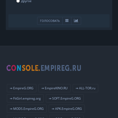
Другое
ГОЛОСОВАТЬ
⇒ EmpireG.ORG
⇒ EmpireKINO.RU
⇒ ALL-TOR.ru
⇒ FitGirl.empireg.org
⇒ SOFT.EmpireG.ORG
⇒ MODS.EmpireG.ORG
⇒ APK.EmpireG.ORG