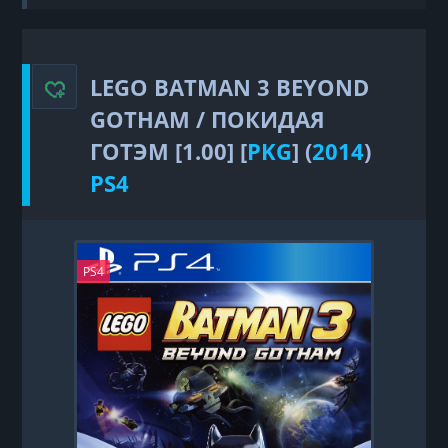
Batman 3 Beyond Gotham / Покидая Готэм
LEGO BATMAN 3 BEYOND
GOTHAM / ПОКИДАЯ
ГОТЭМ [1.00] [
PKG
] (
2014
)
PS4
PS4