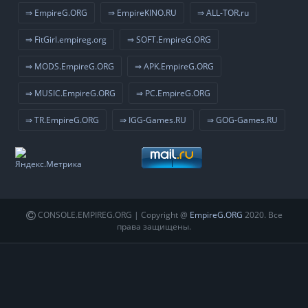
⇒ EmpireG.ORG
⇒ EmpireKINO.RU
⇒ ALL-TOR.ru
⇒ FitGirl.empireg.org
⇒ SOFT.EmpireG.ORG
⇒ MODS.EmpireG.ORG
⇒ APK.EmpireG.ORG
⇒ MUSIC.EmpireG.ORG
⇒ PC.EmpireG.ORG
⇒ TR.EmpireG.ORG
⇒ IGG-Games.RU
⇒ GOG-Games.RU
CONSOLE.EMPIREG.ORG | Copyright @
EmpireG.ORG
2020. Все
права защищены.