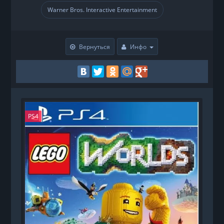
Warner Bros. Interactive Entertainment
Вернуться
Инфо
PS4
P