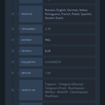
Russian
,
English
,
German
,
Italian
,
Portuguese
,
French
,
Polish
,
Spanish
,
ЯЗЫК(-И):
Danish
,
Dutch
2.70
ПРОШИВКА:
PKG
ФОРМАТ:
EUR
РЕГИОН:
CUSA00579
КОД ДИСКА:
1.00
ВЕРСИЯ:
Торрент - Telegram (Boosty) -
Telegram (Free) - Buzzheavier -
ЗАЛИТО НА:
WDfiles - MultiUP - ClicknUpload -
PixelDrain