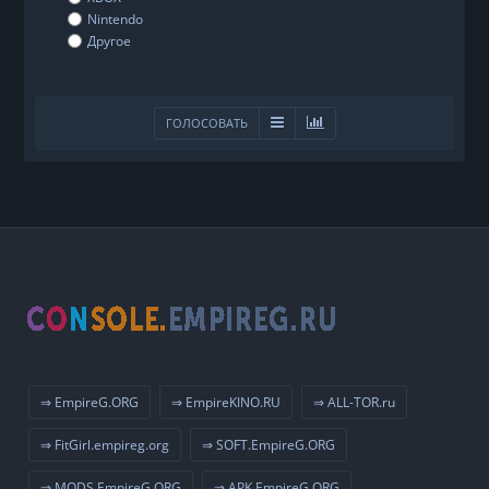
Nintendo
Другое
ГОЛОСОВАТЬ
⇒ EmpireG.ORG
⇒ EmpireKINO.RU
⇒ ALL-TOR.ru
⇒ FitGirl.empireg.org
⇒ SOFT.EmpireG.ORG
⇒ MODS.EmpireG.ORG
⇒ APK.EmpireG.ORG