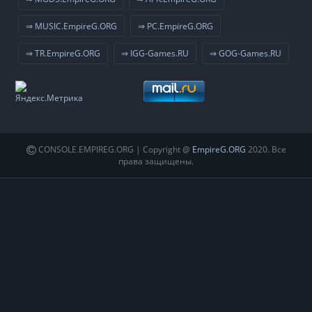
⇒ MUSIC.EmpireG.ORG
⇒ PC.EmpireG.ORG
⇒ TR.EmpireG.ORG
⇒ IGG-Games.RU
⇒ GOG-Games.RU
CONSOLE.EMPIREG.ORG | Copyright @
EmpireG.ORG
2020. Все
права защищены.