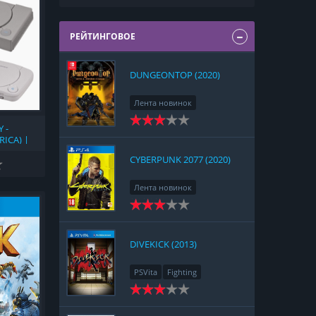
РЕЙТИНГОВОЕ
DUNGEONTOP (2020)
Лента новинок
Nintendo Switch
RPG
 -
Strategy
ICA) |
 (1994)
CYBERPUNK 2077 (2020)
Лента новинок
PlayStation 4
Action
RPG
Racing
Adventure
DIVEKICK (2013)
PSVita
Fighting