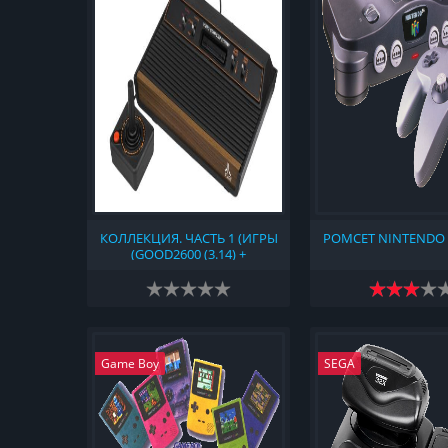
КОЛЛЕКЦИЯ. ЧАСТЬ 1 (ИГРЫ
РОМСЕТ NINTENDO 6
(GOOD2600 (3.14) +
NONGOOD2600 (2018-15-01) +
NO-INTRO (2023-08-05) +
TOSEC (V2023-06-19) + 2600
HACKS & HOMEBREWS 1.2B +
ATARI 2600 - ROM HUNTER'S
1977-1992 VCS ROMS
Game Boy
SEGA
COLLECTION V18)) (1977)