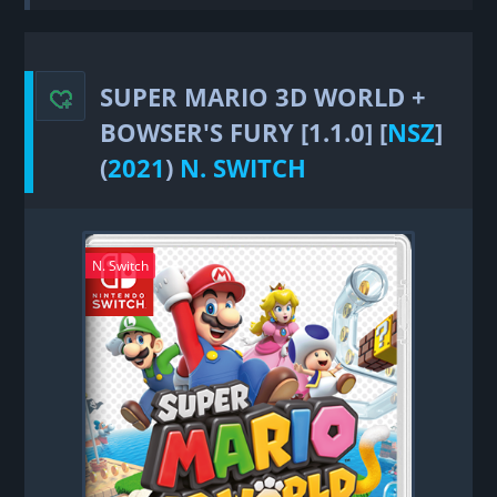
Mario 3D World + Bowser's Fury
SUPER MARIO 3D WORLD +
BOWSER'S FURY [1.1.0] [
NSZ
]
(
2021
)
N. SWITCH
N. Switch