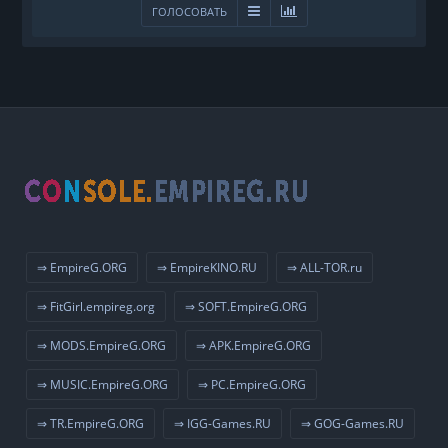
ГОЛОСОВАТЬ
⇒ EmpireG.ORG
⇒ EmpireKINO.RU
⇒ ALL-TOR.ru
⇒ FitGirl.empireg.org
⇒ SOFT.EmpireG.ORG
⇒ MODS.EmpireG.ORG
⇒ APK.EmpireG.ORG
⇒ MUSIC.EmpireG.ORG
⇒ PC.EmpireG.ORG
⇒ TR.EmpireG.ORG
⇒ IGG-Games.RU
⇒ GOG-Games.RU