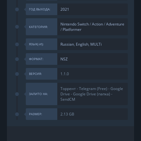
2021
ГОД ВЫХОДА:
Nintendo Switch
/
Action
/
Adventure
КАТЕГОРИЯ:
/
Platformer
Russian
,
English
,
MULTi
ЯЗЫК(-И):
NSZ
ФОРМАТ:
1.1.0
ВЕРСИЯ:
Торрент - Telegram (Free) - Google
Drive - Google Drive (папка) -
ЗАЛИТО НА:
SendCM
2.13 GB
РАЗМЕР: