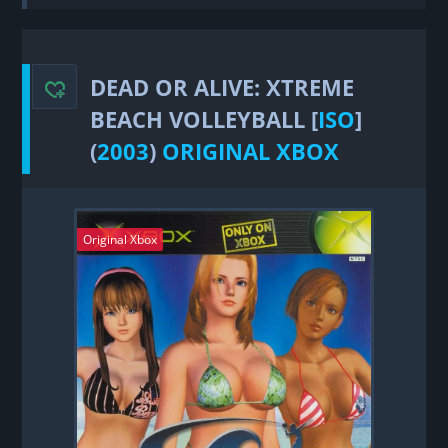
Alive: Xtreme Beach Volleyball
DEAD OR ALIVE: XTREME
BEACH VOLLEYBALL [
ISO
]
(
2003
)
ORIGINAL XBOX
Original Xbox