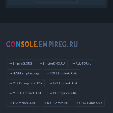
⇒ EmpireG.ORG
⇒ EmpireKINO.RU
⇒ ALL-TOR.ru
⇒ FitGirl.empireg.org
⇒ SOFT.EmpireG.ORG
⇒ MODS.EmpireG.ORG
⇒ APK.EmpireG.ORG
⇒ MUSIC.EmpireG.ORG
⇒ PC.EmpireG.ORG
⇒ TR.EmpireG.ORG
⇒ IGG-Games.RU
⇒ GOG-Games.RU