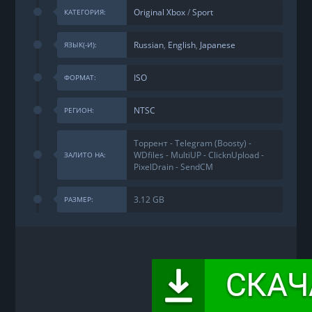
Original Xbox
/
Sport
КАТЕГОРИЯ:
Russian
,
English
,
Japanese
ЯЗЫК(-И):
ISO
ФОРМАТ:
NTSC
РЕГИОН:
Торрент - Telegram (Boosty) -
WDfiles - MultiUP - ClicknUpload -
ЗАЛИТО НА:
PixelDrain - SendCM
3.12 GB
РАЗМЕР: