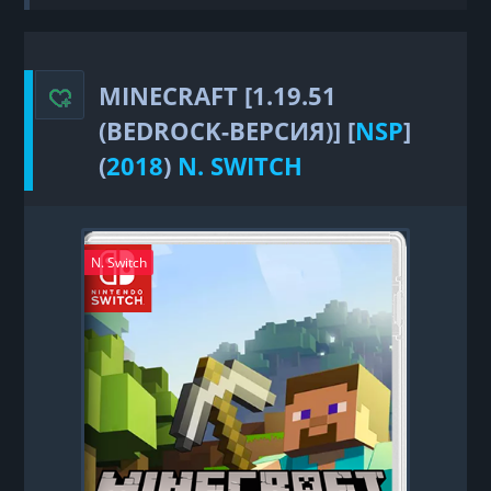
Minecraft
MINECRAFT [1.19.51
(BEDROCK-ВЕРСИЯ)] [
NSP
]
(
2018
)
N. SWITCH
N. Switch