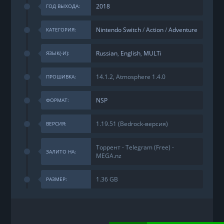
2018
ГОД ВЫХОДА:
Nintendo Switch
/
Action
/
Adventure
КАТЕГОРИЯ:
Russian
,
English
,
MULTi
ЯЗЫК(-И):
14.1.2, Atmosphere 1.4.0
ПРОШИВКА:
NSP
ФОРМАТ:
1.19.51 (Bedrock-версия)
ВЕРСИЯ:
Торрент - Telegram (Free) -
ЗАЛИТО НА:
MEGA.nz
1.36 GB
РАЗМЕР: