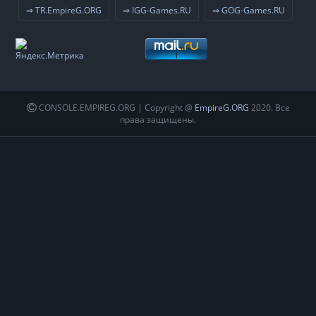
⇒ TR.EmpireG.ORG
⇒ IGG-Games.RU
⇒ GOG-Games.RU
CONSOLE.EMPIREG.ORG | Copyright @
EmpireG.ORG
2020. Все
права защищены.