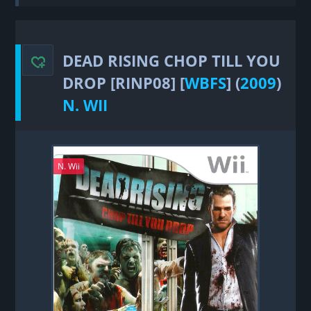
Rising Chop Till You Drop
DEAD RISING CHOP TILL YOU
DROP [RINP08] [
WBFS
] (
2009
)
N. WII
N. Wii