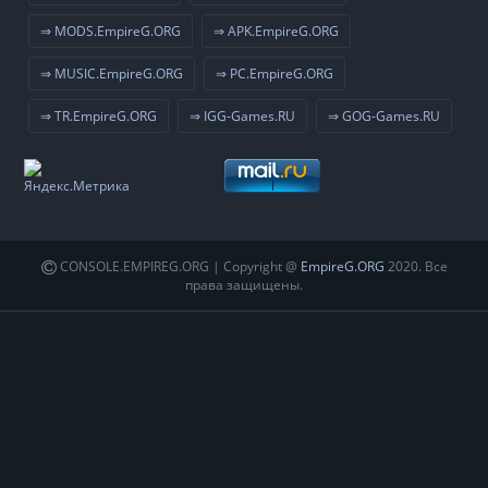
⇒ MODS.EmpireG.ORG
⇒ APK.EmpireG.ORG
⇒ MUSIC.EmpireG.ORG
⇒ PC.EmpireG.ORG
⇒ TR.EmpireG.ORG
⇒ IGG-Games.RU
⇒ GOG-Games.RU
CONSOLE.EMPIREG.ORG | Copyright @
EmpireG.ORG
2020. Все
права защищены.