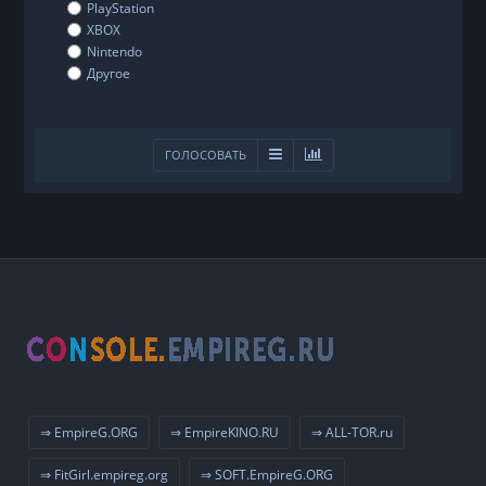
PlayStation
XBOX
Nintendo
Другое
ГОЛОСОВАТЬ
⇒ EmpireG.ORG
⇒ EmpireKINO.RU
⇒ ALL-TOR.ru
⇒ FitGirl.empireg.org
⇒ SOFT.EmpireG.ORG