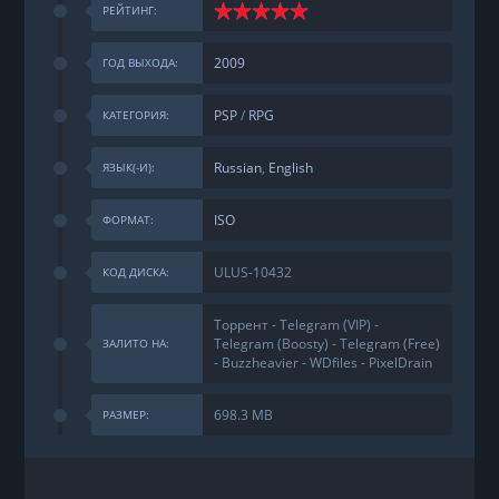
РЕЙТИНГ:
2009
ГОД ВЫХОДА:
PSP
/
RPG
КАТЕГОРИЯ:
Russian
,
English
ЯЗЫК(-И):
ISO
ФОРМАТ:
ULUS-10432
КОД ДИСКА:
Торрент - Telegram (VIP) -
Telegram (Boosty) - Telegram (Free)
ЗАЛИТО НА:
- Buzzheavier - WDfiles - PixelDrain
698.3 MB
РАЗМЕР: