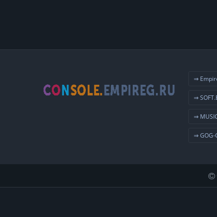
⇒ Empir
⇒ SOFT.
⇒ MUSIC
⇒ GOG-