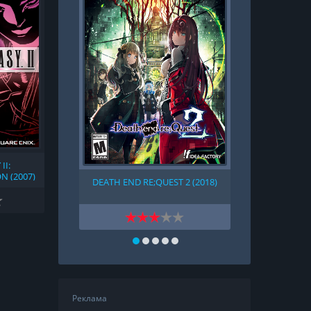
II:
N (2007)
DEATH END RE;QUEST 2 (2018)
GOD OF WAR
Реклама