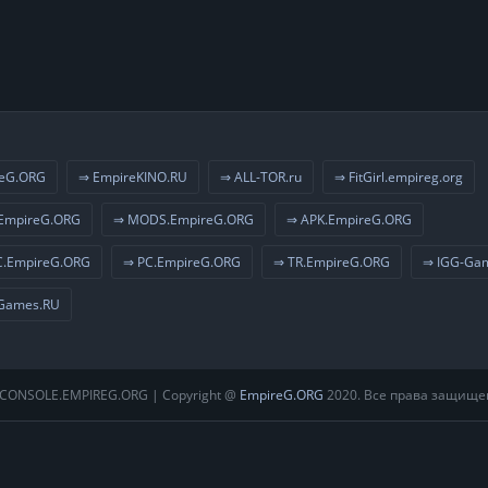
eG.ORG
⇒ EmpireKINO.RU
⇒ ALL-TOR.ru
⇒ FitGirl.empireg.org
EmpireG.ORG
⇒ MODS.EmpireG.ORG
⇒ APK.EmpireG.ORG
.EmpireG.ORG
⇒ PC.EmpireG.ORG
⇒ TR.EmpireG.ORG
⇒ IGG-Ga
Games.RU
CONSOLE.EMPIREG.ORG | Copyright @
EmpireG.ORG
2020. Все права защище