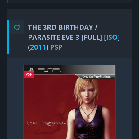
Parasite Eve 3
THE 3RD BIRTHDAY /
PARASITE EVE 3 [FULL] [
ISO
]
(
2011
)
PSP
PSP