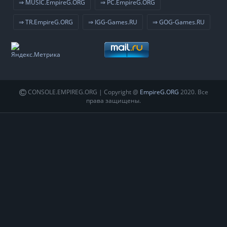
⇒ MUSIC.EmpireG.ORG
⇒ PC.EmpireG.ORG
⇒ TR.EmpireG.ORG
⇒ IGG-Games.RU
⇒ GOG-Games.RU
CONSOLE.EMPIREG.ORG | Copyright @
EmpireG.ORG
2020. Все
права защищены.