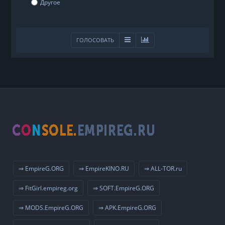
Другое
ГОЛОСОВАТЬ
⇒ EmpireG.ORG
⇒ EmpireKINO.RU
⇒ ALL-TOR.ru
⇒ FitGirl.empireg.org
⇒ SOFT.EmpireG.ORG
⇒ MODS.EmpireG.ORG
⇒ APK.EmpireG.ORG