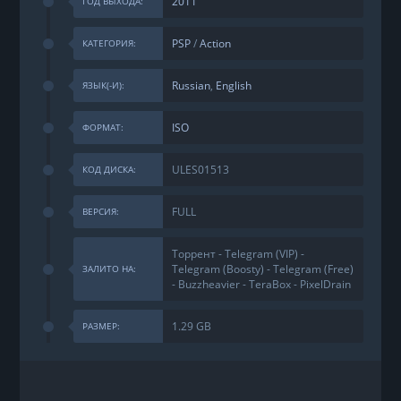
2011
ГОД ВЫХОДА:
PSP
/
Action
КАТЕГОРИЯ:
Russian
,
English
ЯЗЫК(-И):
ISO
ФОРМАТ:
ULES01513
КОД ДИСКА:
FULL
ВЕРСИЯ:
Торрент - Telegram (VIP) -
Telegram (Boosty) - Telegram (Free)
ЗАЛИТО НА:
- Buzzheavier - TeraBox - PixelDrain
1.29 GB
РАЗМЕР: