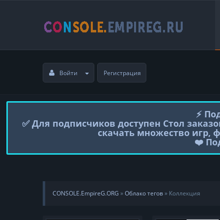
Войти
Регистрация
⚡️ П
✅ Для подписчиков доступен Стол заказо
скачать множество игр, 
❤️ П
CONSOLE.EmpireG.ORG
»
Облако тегов
» Коллекция