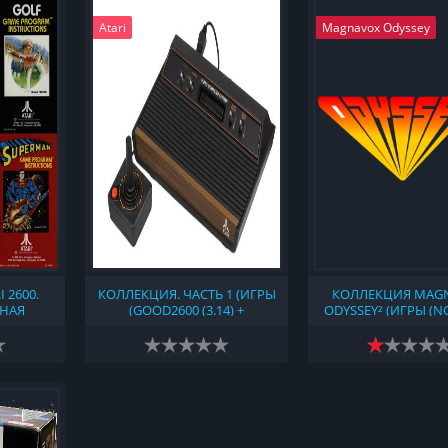
Atari
Magnavox Odyssey
 2600.
КОЛЛЕКЦИЯ. ЧАСТЬ 1 (ИГРЫ
КОЛЛЕКЦИЯ MAG
ТНАЯ
(GOOD2600 (3.14) +
ODYSSEY² (ИГРЫ (N
АННАЯ С
NONGOOD2600 (2018-15-01) +
(2020-07-20) + TOSEC
И 2600
NO-INTRO (2023-08-05) +
06-08) + CHAM
TOSEC (V2023-06-19) + 2600
COLLECTION UPDATE
HACKS & HOMEBREWS 1.2B +
+ NONSET GAMES),
ATARI 2600 - ROM HUNTER'S
СКАНЫ, СКРИНШОТЫ)
1977-1992 VCS ROMS
COLLECTION V18)) (1977)