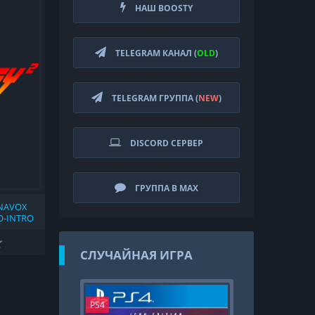
НАШ BOOSTY
TELEGRAM КАНАЛ (
OLD
)
TELEGRAM ГРУППА (
NEW
)
DISCORD СЕРВЕР
ГРУППА В MAX
NAVOX
O-INTRO
 (V2022-
PION
D (2022)
СЛУЧАЙНАЯ ИГРА
 ВИДЕО,
 (1978)
PS4
PS4