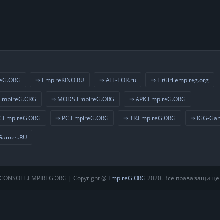
eG.ORG
⇒ EmpireKINO.RU
⇒ ALL-TOR.ru
⇒ FitGirl.empireg.org
EmpireG.ORG
⇒ MODS.EmpireG.ORG
⇒ APK.EmpireG.ORG
.EmpireG.ORG
⇒ PC.EmpireG.ORG
⇒ TR.EmpireG.ORG
⇒ IGG-Ga
Games.RU
CONSOLE.EMPIREG.ORG | Copyright @
EmpireG.ORG
2020. Все права защище