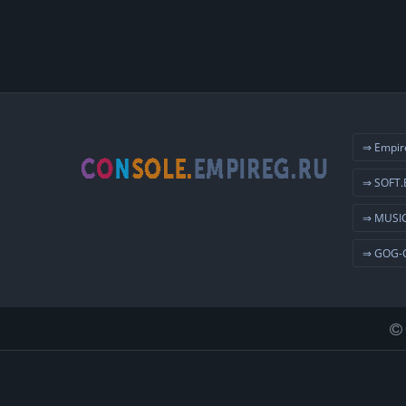
⇒ Empir
⇒ SOFT.
⇒ MUSIC
⇒ GOG-