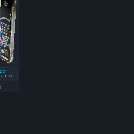
NDO
SYSTEM
ССКОМ И
ЫКАХ]