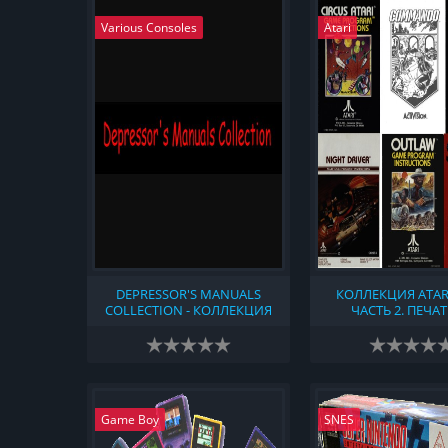
Various Consoles
Atari
DEPRESSOR'S MANUALS
КОЛЛЕКЦИЯ ATARI
COLLECTION - КОЛЛЕКЦИЯ
ЧАСТЬ 2. ПЕЧА
МАНУАЛОВ К ИГРАМ НА
ПРОДУКЦИЯ, СВЯЗ
КОМПЬЮТЕРАХ И
ПРИСТАВКОЙ АТАР
КОНСОЛЯХ (2025)
(1977)
Game Boy
SNES