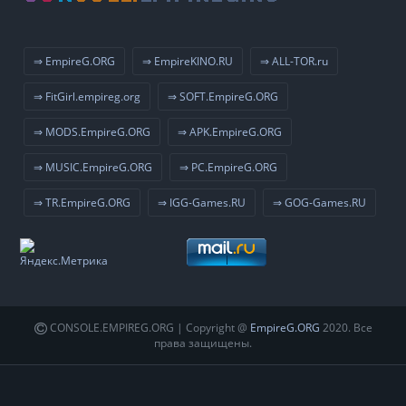
⇒ EmpireG.ORG
⇒ EmpireKINO.RU
⇒ ALL-TOR.ru
⇒ FitGirl.empireg.org
⇒ SOFT.EmpireG.ORG
⇒ MODS.EmpireG.ORG
⇒ APK.EmpireG.ORG
⇒ MUSIC.EmpireG.ORG
⇒ PC.EmpireG.ORG
⇒ TR.EmpireG.ORG
⇒ IGG-Games.RU
⇒ GOG-Games.RU
CONSOLE.EMPIREG.ORG | Copyright @
EmpireG.ORG
2020. Все
права защищены.