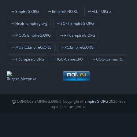
⇒ EmpireG.ORG
⇒ EmpireKINO.RU
⇒ ALL-TOR.ru
⇒ FitGirl.empireg.org
⇒ SOFT.EmpireG.ORG
⇒ MODS.EmpireG.ORG
⇒ APK.EmpireG.ORG
⇒ MUSIC.EmpireG.ORG
⇒ PC.EmpireG.ORG
⇒ TR.EmpireG.ORG
⇒ IGG-Games.RU
⇒ GOG-Games.RU
CONSOLE.EMPIREG.ORG | Copyright @
EmpireG.ORG
2020. Все
права защищены.