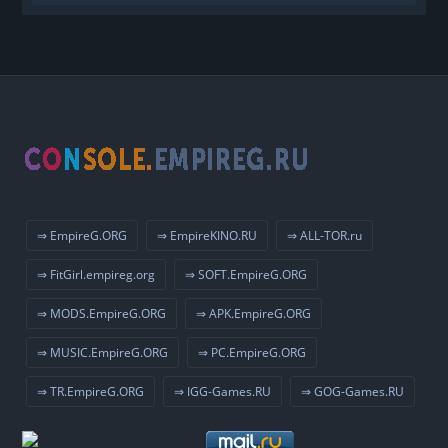
⇒ EmpireG.ORG
⇒ EmpireKINO.RU
⇒ ALL-TOR.ru
⇒ FitGirl.empireg.org
⇒ SOFT.EmpireG.ORG
⇒ MODS.EmpireG.ORG
⇒ APK.EmpireG.ORG
⇒ MUSIC.EmpireG.ORG
⇒ PC.EmpireG.ORG
⇒ TR.EmpireG.ORG
⇒ IGG-Games.RU
⇒ GOG-Games.RU