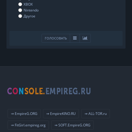
XBOX
Nintendo
Другое
ГОЛОСОВАТЬ
⇒ EmpireG.ORG
⇒ EmpireKINO.RU
⇒ ALL-TOR.ru
⇒ FitGirl.empireg.org
⇒ SOFT.EmpireG.ORG