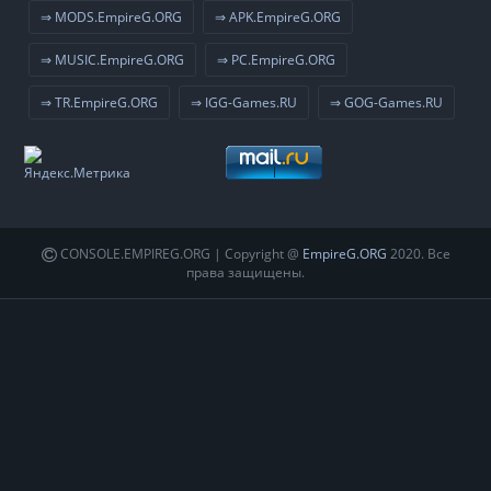
⇒ MODS.EmpireG.ORG
⇒ APK.EmpireG.ORG
⇒ MUSIC.EmpireG.ORG
⇒ PC.EmpireG.ORG
⇒ TR.EmpireG.ORG
⇒ IGG-Games.RU
⇒ GOG-Games.RU
CONSOLE.EMPIREG.ORG | Copyright @
EmpireG.ORG
2020. Все
права защищены.