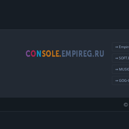
⇒ Empir
⇒ SOFT.
⇒ MUSIC
⇒ GOG-