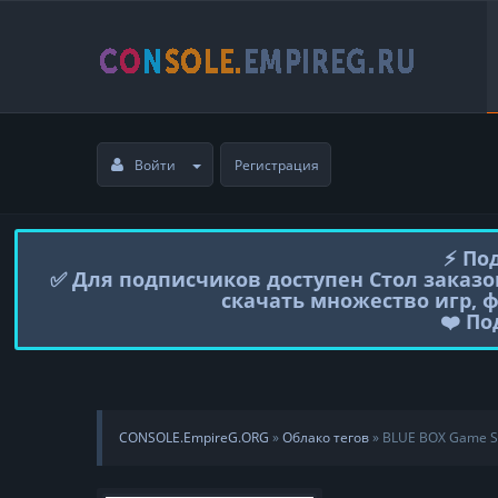
Войти
Регистрация
⚡️ П
✅ Для подписчиков доступен Стол заказо
скачать множество игр, 
❤️ П
CONSOLE.EmpireG.ORG
»
Облако тегов
» BLUE BOX Game S