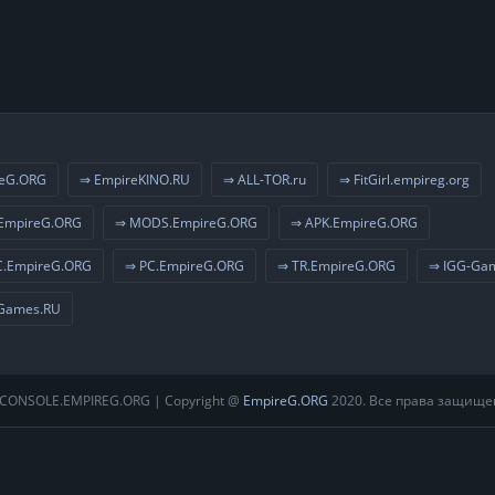
eG.ORG
⇒ EmpireKINO.RU
⇒ ALL-TOR.ru
⇒ FitGirl.empireg.org
EmpireG.ORG
⇒ MODS.EmpireG.ORG
⇒ APK.EmpireG.ORG
.EmpireG.ORG
⇒ PC.EmpireG.ORG
⇒ TR.EmpireG.ORG
⇒ IGG-Ga
Games.RU
CONSOLE.EMPIREG.ORG | Copyright @
EmpireG.ORG
2020. Все права защище