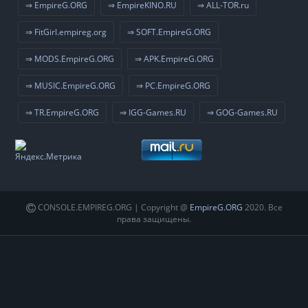
⇒ EmpireG.ORG
⇒ EmpireKINO.RU
⇒ ALL-TOR.ru
⇒ FitGirl.empireg.org
⇒ SOFT.EmpireG.ORG
⇒ MODS.EmpireG.ORG
⇒ APK.EmpireG.ORG
⇒ MUSIC.EmpireG.ORG
⇒ PC.EmpireG.ORG
⇒ TR.EmpireG.ORG
⇒ IGG-Games.RU
⇒ GOG-Games.RU
CONSOLE.EMPIREG.ORG | Copyright @
EmpireG.ORG
2020. Все
права защищены.