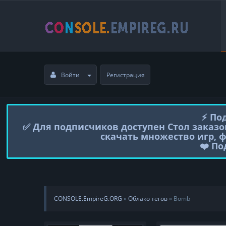
Войти
Регистрация
⚡️ П
✅ Для подписчиков доступен Стол заказо
скачать множество игр, 
❤️ П
CONSOLE.EmpireG.ORG
»
Облако тегов
» Bomb