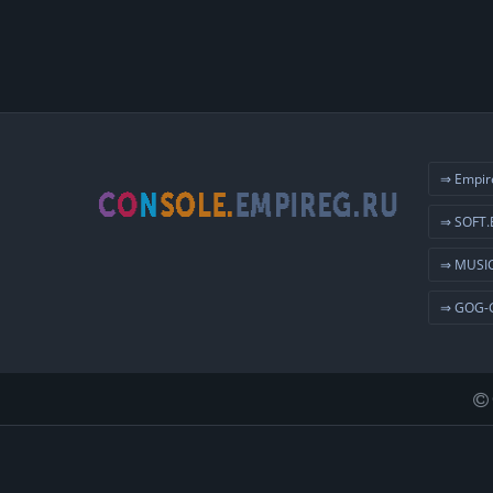
⇒ Empir
⇒ SOFT.
⇒ MUSIC
⇒ GOG-