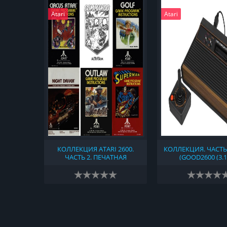
Atari
Atari
КОЛЛЕКЦИЯ ATARI 2600.
КОЛЛЕКЦИЯ. ЧАСТЬ
ЧАСТЬ 2. ПЕЧАТНАЯ
(GOOD2600 (3.1
ПРОДУКЦИЯ, СВЯЗАННАЯ С
NONGOOD2600 (2018-
ПРИСТАВКОЙ АТАРИ 2600
NO-INTRO (2023-08
(1977)
TOSEC (V2023-06-19
HACKS & HOMEBREW
ATARI 2600 - ROM 
1977-1992 VCS 
COLLECTION V18)) 