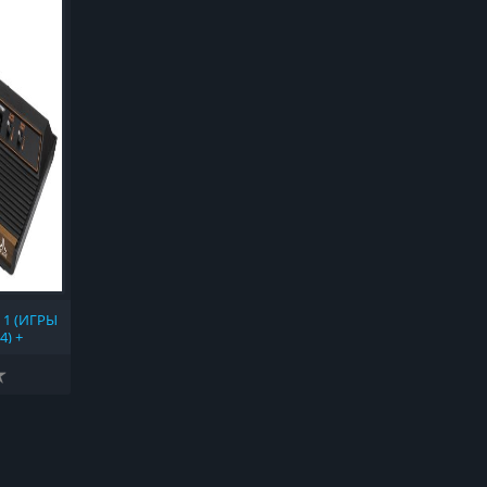
 1 (ИГРЫ
4) +
15-01) +
-05) +
) + 2600
S 1.2B +
HUNTER'S
ROMS
(1977)