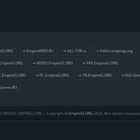
eG.ORG
⇒ EmpireKINO.RU
⇒ ALL-TOR.ru
⇒ FitGirl.empireg.org
EmpireG.ORG
⇒ MODS.EmpireG.ORG
⇒ APK.EmpireG.ORG
.EmpireG.ORG
⇒ PC.EmpireG.ORG
⇒ TR.EmpireG.ORG
⇒ IGG-Ga
Games.RU
CONSOLE.EMPIREG.ORG | Copyright @
EmpireG.ORG
2020. Все права защище