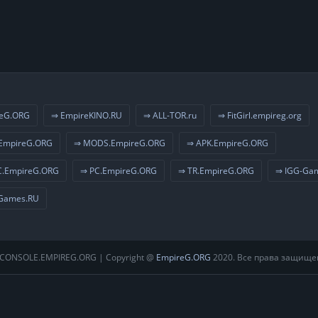
eG.ORG
⇒ EmpireKINO.RU
⇒ ALL-TOR.ru
⇒ FitGirl.empireg.org
EmpireG.ORG
⇒ MODS.EmpireG.ORG
⇒ APK.EmpireG.ORG
.EmpireG.ORG
⇒ PC.EmpireG.ORG
⇒ TR.EmpireG.ORG
⇒ IGG-Ga
Games.RU
CONSOLE.EMPIREG.ORG | Copyright @
EmpireG.ORG
2020. Все права защище