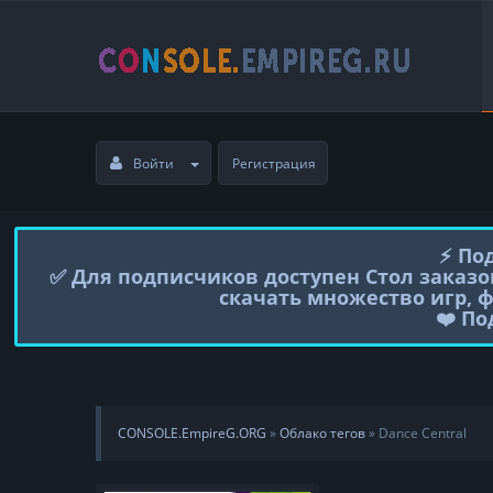
Войти
Регистрация
⚡️ П
✅ Для подписчиков доступен Стол заказо
скачать множество игр, 
❤️ П
CONSOLE.EmpireG.ORG
»
Облако тегов
» Dance Central