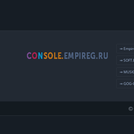
⇒ Empir
⇒ SOFT.
⇒ MUSIC
⇒ GOG-