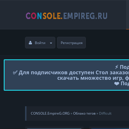
Войти
Регистрация
⚡️ П
✅ Для подписчиков доступен Стол заказо
скачать множество игр, 
❤️ П
CONSOLE.EmpireG.ORG
»
Облако тегов
» Difficult