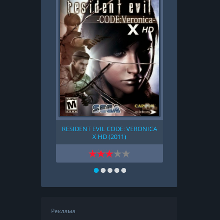
RESIDENT EVIL CODE: VERONICA
NARUTO SHIP
X HD (2011)
NINJA STORM
Реклама