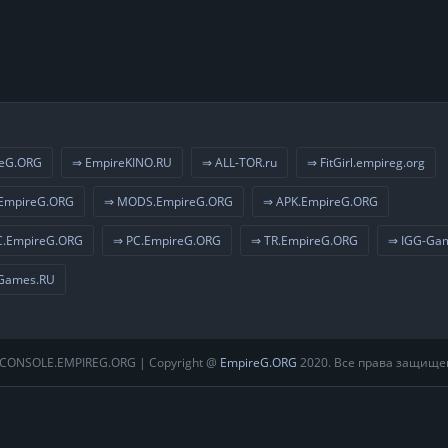
eG.ORG
⇒ EmpireKINO.RU
⇒ ALL-TOR.ru
⇒ FitGirl.empireg.org
EmpireG.ORG
⇒ MODS.EmpireG.ORG
⇒ APK.EmpireG.ORG
.EmpireG.ORG
⇒ PC.EmpireG.ORG
⇒ TR.EmpireG.ORG
⇒ IGG-Ga
Games.RU
CONSOLE.EMPIREG.ORG | Copyright @
EmpireG.ORG
2020. Все права защище