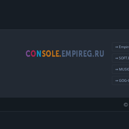
⇒ Empir
⇒ SOFT.
⇒ MUSIC
⇒ GOG-