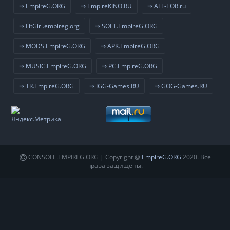
⇒ EmpireG.ORG
⇒ EmpireKINO.RU
⇒ ALL-TOR.ru
⇒ FitGirl.empireg.org
⇒ SOFT.EmpireG.ORG
⇒ MODS.EmpireG.ORG
⇒ APK.EmpireG.ORG
⇒ MUSIC.EmpireG.ORG
⇒ PC.EmpireG.ORG
⇒ TR.EmpireG.ORG
⇒ IGG-Games.RU
⇒ GOG-Games.RU
CONSOLE.EMPIREG.ORG | Copyright @
EmpireG.ORG
2020. Все
права защищены.