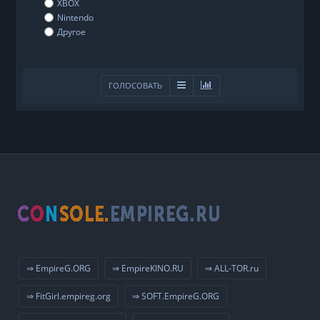
XBOX
Nintendo
Другое
ГОЛОСОВАТЬ
⇒ EmpireG.ORG
⇒ EmpireKINO.RU
⇒ ALL-TOR.ru
⇒ FitGirl.empireg.org
⇒ SOFT.EmpireG.ORG