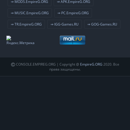
⇒ MODS.EmpireG.ORG
⇒ APK.EmpireG.ORG
⇒ MUSIC.EmpireG.ORG
⇒ PC.EmpireG.ORG
⇒ TR.EmpireG.ORG
⇒ IGG-Games.RU
⇒ GOG-Games.RU
CONSOLE.EMPIREG.ORG | Copyright @
EmpireG.ORG
2020. Все
права защищены.