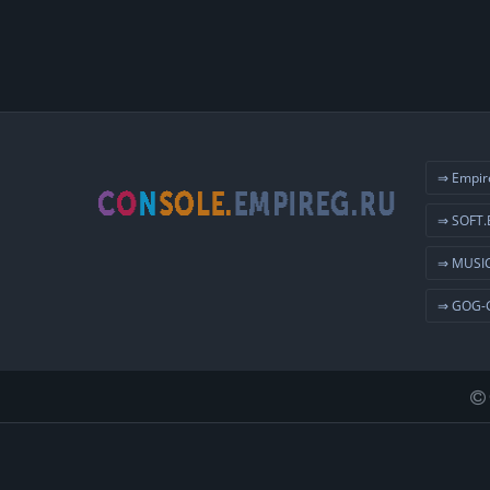
⇒ Empir
⇒ SOFT.
⇒ MUSIC
⇒ GOG-