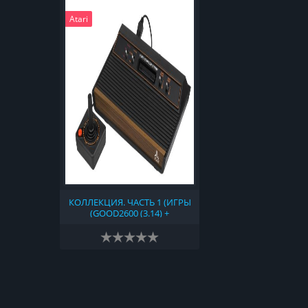
Atari
КОЛЛЕКЦИЯ. ЧАСТЬ 1 (ИГРЫ
(GOOD2600 (3.14) +
NONGOOD2600 (2018-15-01) +
NO-INTRO (2023-08-05) +
TOSEC (V2023-06-19) + 2600
HACKS & HOMEBREWS 1.2B +
ATARI 2600 - ROM HUNTER'S
1977-1992 VCS ROMS
COLLECTION V18)) (1977)