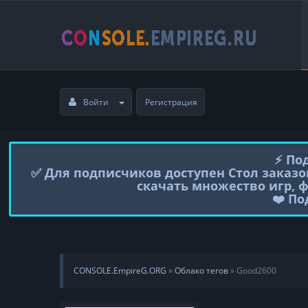
Войти
Регистрация
⚡️ П
✅ Для подписчиков доступен Стол заказо
скачать множество игр, 
❤️ П
CONSOLE.EmpireG.ORG
»
Облако тегов
» Good2600