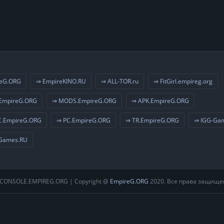
eG.ORG
⇒ EmpireKINO.RU
⇒ ALL-TOR.ru
⇒ FitGirl.empireg.org
EmpireG.ORG
⇒ MODS.EmpireG.ORG
⇒ APK.EmpireG.ORG
.EmpireG.ORG
⇒ PC.EmpireG.ORG
⇒ TR.EmpireG.ORG
⇒ IGG-Ga
Games.RU
CONSOLE.EMPIREG.ORG | Copyright @
EmpireG.ORG
2020. Все права защище