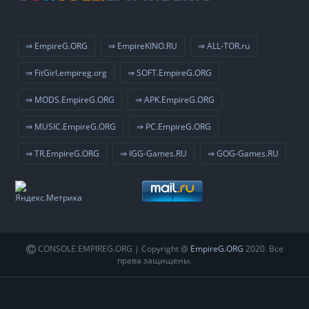
⇒ EmpireG.ORG
⇒ EmpireKINO.RU
⇒ ALL-TOR.ru
⇒ FitGirl.empireg.org
⇒ SOFT.EmpireG.ORG
⇒ MODS.EmpireG.ORG
⇒ APK.EmpireG.ORG
⇒ MUSIC.EmpireG.ORG
⇒ PC.EmpireG.ORG
⇒ TR.EmpireG.ORG
⇒ IGG-Games.RU
⇒ GOG-Games.RU
CONSOLE.EMPIREG.ORG | Copyright @
EmpireG.ORG
2020. Все
права защищены.