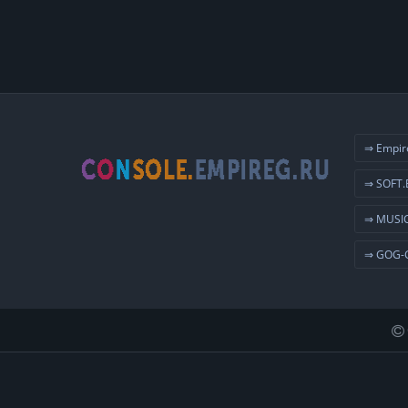
⇒ Empir
⇒ SOFT.
⇒ MUSIC
⇒ GOG-