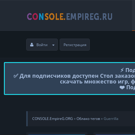
Войти
Регистрация
⚡️ П
✅ Для подписчиков доступен Стол заказо
скачать множество игр, 
❤️ П
CONSOLE.EmpireG.ORG
»
Облако тегов
» Guerrilla