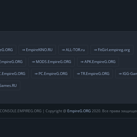
eG.ORG
⇒ EmpireKINO.RU
⇒ ALL-TOR.ru
⇒ FitGirl.empireg.org
EmpireG.ORG
⇒ MODS.EmpireG.ORG
⇒ APK.EmpireG.ORG
.EmpireG.ORG
⇒ PC.EmpireG.ORG
⇒ TR.EmpireG.ORG
⇒ IGG-Ga
Games.RU
CONSOLE.EMPIREG.ORG | Copyright @
EmpireG.ORG
2020. Все права защище