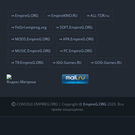
⇒ EmpireG.ORG
⇒ EmpireKINO.RU
⇒ ALL-TOR.ru
⇒ FitGirl.empireg.org
⇒ SOFT.EmpireG.ORG
⇒ MODS.EmpireG.ORG
⇒ APK.EmpireG.ORG
⇒ MUSIC.EmpireG.ORG
⇒ PC.EmpireG.ORG
⇒ TR.EmpireG.ORG
⇒ IGG-Games.RU
⇒ GOG-Games.RU
CONSOLE.EMPIREG.ORG | Copyright @
EmpireG.ORG
2020. Все
права защищены.