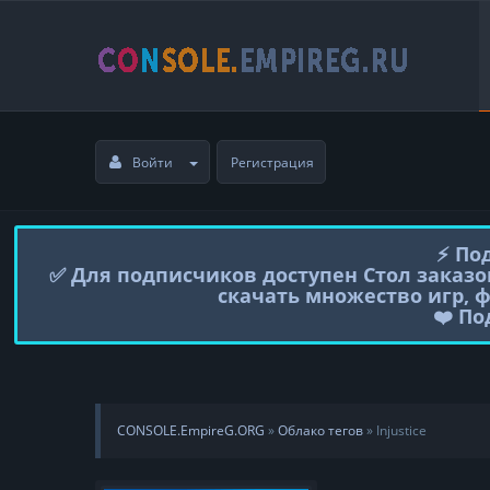
Войти
Регистрация
⚡️ П
✅ Для подписчиков доступен Стол заказо
скачать множество игр, 
❤️ П
CONSOLE.EmpireG.ORG
»
Облако тегов
» Injustice