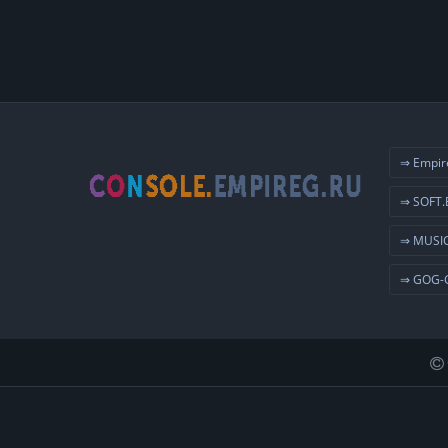
⇒ Empir
⇒ SOFT.
⇒ MUSIC
⇒ GOG-