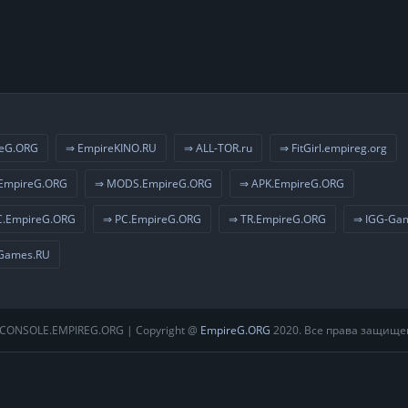
eG.ORG
⇒ EmpireKINO.RU
⇒ ALL-TOR.ru
⇒ FitGirl.empireg.org
EmpireG.ORG
⇒ MODS.EmpireG.ORG
⇒ APK.EmpireG.ORG
.EmpireG.ORG
⇒ PC.EmpireG.ORG
⇒ TR.EmpireG.ORG
⇒ IGG-Ga
Games.RU
CONSOLE.EMPIREG.ORG | Copyright @
EmpireG.ORG
2020. Все права защище