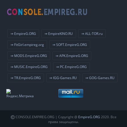
⇒ EmpireG.ORG
⇒ EmpireKINO.RU
⇒ ALL-TOR.ru
⇒ FitGirl.empireg.org
⇒ SOFT.EmpireG.ORG
⇒ MODS.EmpireG.ORG
⇒ APK.EmpireG.ORG
⇒ MUSIC.EmpireG.ORG
⇒ PC.EmpireG.ORG
⇒ TR.EmpireG.ORG
⇒ IGG-Games.RU
⇒ GOG-Games.RU
CONSOLE.EMPIREG.ORG | Copyright @
EmpireG.ORG
2020. Все
права защищены.