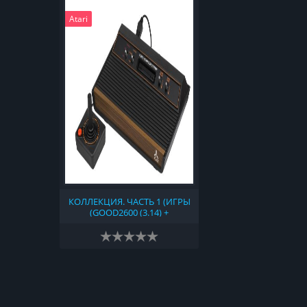
Atari
КОЛЛЕКЦИЯ. ЧАСТЬ 1 (ИГРЫ
(GOOD2600 (3.14) +
NONGOOD2600 (2018-15-01) +
NO-INTRO (2023-08-05) +
TOSEC (V2023-06-19) + 2600
HACKS & HOMEBREWS 1.2B +
ATARI 2600 - ROM HUNTER'S
1977-1992 VCS ROMS
COLLECTION V18)) (1977)