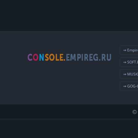
⇒ Empir
⇒ SOFT.
⇒ MUSIC
⇒ GOG-