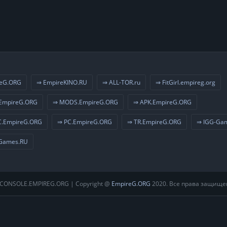
eG.ORG
⇒ EmpireKINO.RU
⇒ ALL-TOR.ru
⇒ FitGirl.empireg.org
EmpireG.ORG
⇒ MODS.EmpireG.ORG
⇒ APK.EmpireG.ORG
.EmpireG.ORG
⇒ PC.EmpireG.ORG
⇒ TR.EmpireG.ORG
⇒ IGG-Ga
Games.RU
CONSOLE.EMPIREG.ORG | Copyright @
EmpireG.ORG
2020. Все права защище