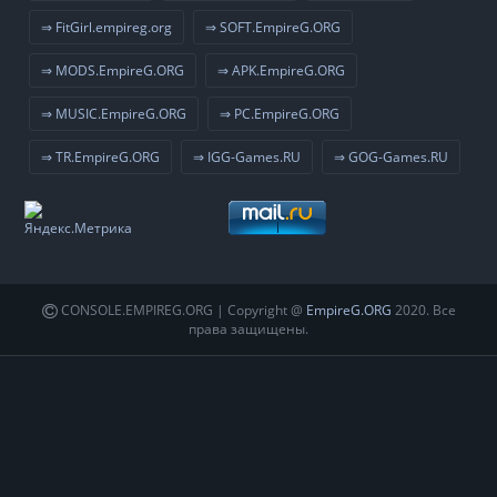
⇒ FitGirl.empireg.org
⇒ SOFT.EmpireG.ORG
⇒ MODS.EmpireG.ORG
⇒ APK.EmpireG.ORG
⇒ MUSIC.EmpireG.ORG
⇒ PC.EmpireG.ORG
⇒ TR.EmpireG.ORG
⇒ IGG-Games.RU
⇒ GOG-Games.RU
CONSOLE.EMPIREG.ORG | Copyright @
EmpireG.ORG
2020. Все
права защищены.