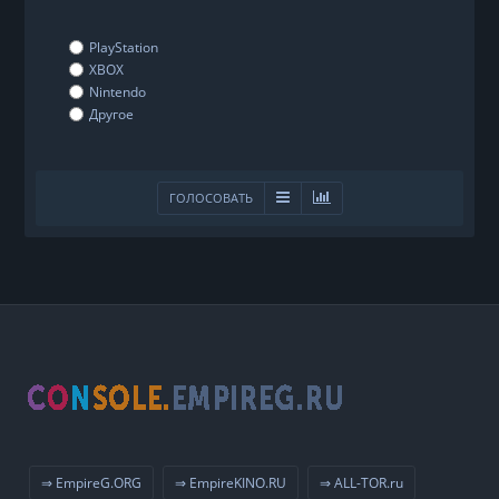
PlayStation
XBOX
Nintendo
Другое
ГОЛОСОВАТЬ
⇒ EmpireG.ORG
⇒ EmpireKINO.RU
⇒ ALL-TOR.ru