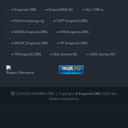
⇒ EmpireG.ORG
⇒ EmpireKINO.RU
⇒ ALL-TOR.ru
⇒ FitGirl.empireg.org
⇒ SOFT.EmpireG.ORG
⇒ MODS.EmpireG.ORG
⇒ APK.EmpireG.ORG
⇒ MUSIC.EmpireG.ORG
⇒ PC.EmpireG.ORG
⇒ TR.EmpireG.ORG
⇒ IGG-Games.RU
⇒ GOG-Games.RU
CONSOLE.EMPIREG.ORG | Copyright @
EmpireG.ORG
2020. Все
права защищены.