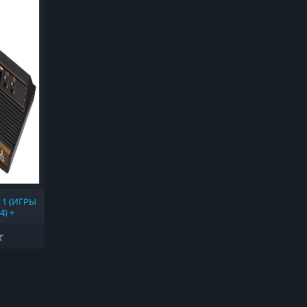
 1 (ИГРЫ
4) +
15-01) +
-05) +
) + 2600
S 1.2B +
HUNTER'S
ROMS
(1977)