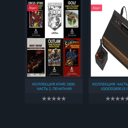
Atari
Atari
КОЛЛЕКЦИЯ ATARI 2600.
КОЛЛЕКЦИЯ. ЧАСТЬ
ЧАСТЬ 2. ПЕЧАТНАЯ
(GOOD2600 (3.1
ПРОДУКЦИЯ, СВЯЗАННАЯ С
NONGOOD2600 (2018-
ПРИСТАВКОЙ АТАРИ 2600
NO-INTRO (2023-08
(1977)
TOSEC (V2023-06-19
HACKS & HOMEBREW
ATARI 2600 - ROM 
1977-1992 VCS 
COLLECTION V18)) 