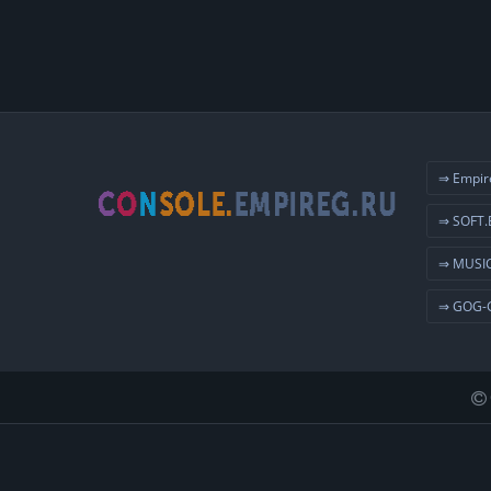
⇒ Empir
⇒ SOFT.
⇒ MUSIC
⇒ GOG-