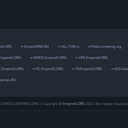
eG.ORG
⇒ EmpireKINO.RU
⇒ ALL-TOR.ru
⇒ FitGirl.empireg.org
EmpireG.ORG
⇒ MODS.EmpireG.ORG
⇒ APK.EmpireG.ORG
.EmpireG.ORG
⇒ PC.EmpireG.ORG
⇒ TR.EmpireG.ORG
⇒ IGG-Ga
Games.RU
CONSOLE.EMPIREG.ORG | Copyright @
EmpireG.ORG
2020. Все права защище